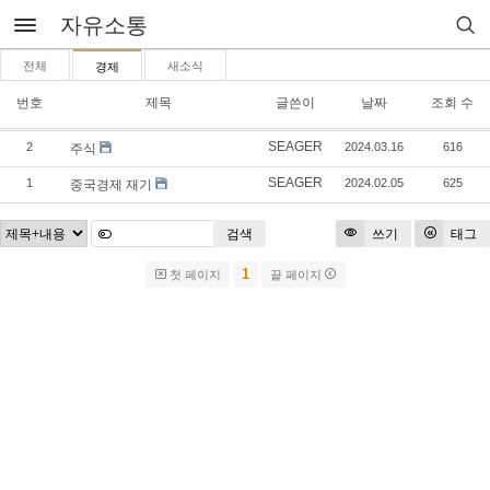
자유소통
전체
새소식
경제
번호
제목
글쓴이
날짜
조회 수
SEAGER
2
2024.03.16
616
주식
SEAGER
1
2024.02.05
625
중국경제 재기
검색
쓰기
태그
1
첫 페이지
끝 페이지