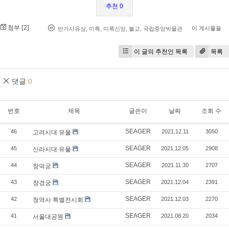
추천 0
첨부 [
]
2
이 게시물을
반가사유상
,
미륵
,
미륵신앙
,
불교
,
국립중앙박물관
이 글의 추천인 목록
목록
댓글
0
번호
제목
글쓴이
날짜
조회 수
SEAGER
46
2021.12.11
3050
고려시대 유물
SEAGER
45
2021.12.05
2908
신라시대 유물
SEAGER
44
2021.11.30
2707
창덕궁
SEAGER
43
2021.12.04
2391
창경궁
SEAGER
42
2021.12.03
2270
청역사 특별전시회
SEAGER
41
2021.08.20
2034
서울대공원