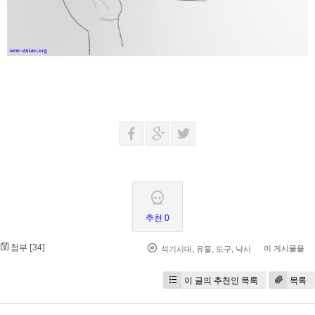
추천 0
첨부 [
]
34
이 게시물을
석기시대
,
유물
,
도구
,
낙시
이 글의 추천인 목록
목록