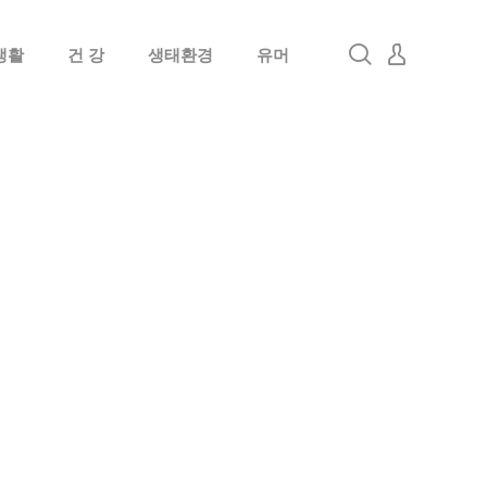
생활
건 강
생태환경
유머
로그인
회원가입