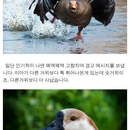
일단 인기척이 나면 꽤액꽤액 고함치며 경고 메시지를 보냅
니다. 이마가 다른 거위보다 톡 튀어나온게 있는데 숫거위이
죠. 다른거위보다 더 사납습니다.