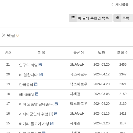
이 게시물을
이 글의 추천인 목록
목록
댓글
0
번호
제목
글쓴이
날짜
조회 수
SEAGER
21
2024.03.20
2455
안구의 비밀
잭스파로우
20
2024.04.12
2347
네 일합니다.
잭스파로우
19
2024.04.20
2321
한국음식
지세걸
18
2024.03.03
2159
oh~sorry!
잭스파로우
17
2024.04.20
2139
이야 오줌빨 끝내준다.
SEAGER
16
2024.01.16
1411
러시아군인의 위엄
[1]
지세걸
15
2024.02.26
1187
왜가리 물고기 사냥
지세걸
14
2024.02.26
1035