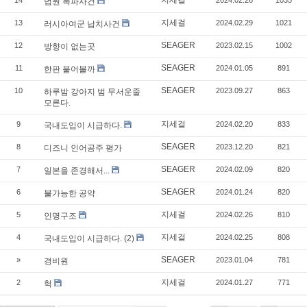
법원 폭파사건
지세걸
13
2024.02.29
1021
러시아여군 납치사건
SEAGER
12
2023.02.15
1002
방향이 없는곳
SEAGER
11
2024.01.05
891
한판 붙어볼까
SEAGER
10
2023.09.27
863
하루밤 강아지 범 무서운줄
모른다.
지세걸
9
2024.02.20
833
국내도입이 시급하다.
SEAGER
8
2023.12.20
821
디즈니 인어공주 평가
SEAGER
7
2024.02.09
820
일본을 존경해서...
SEAGER
6
2024.01.24
820
불가능한 공약
지세걸
5
2024.02.26
810
인명구조
지세걸
4
2024.02.25
808
국내도입이 시급하다. (2)
SEAGER
»
2023.01.04
781
경비원
지세걸
2
2024.01.27
771
헉