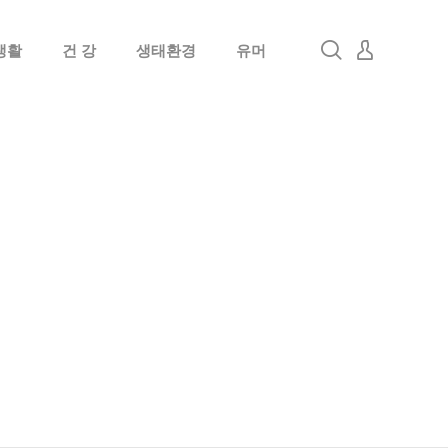
생활
건 강
생태환경
유머
로그인
회원가입