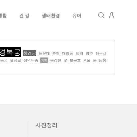
생활
건 강
생태환경
유머
로그인
회원가입
경복궁
창경궁
해운대
춘경
대림동
방역
광주
하문시
동궁
월정교
성덕대종
여행
용강현
꽃
보문호
겨울
눈
紹興
사진정리