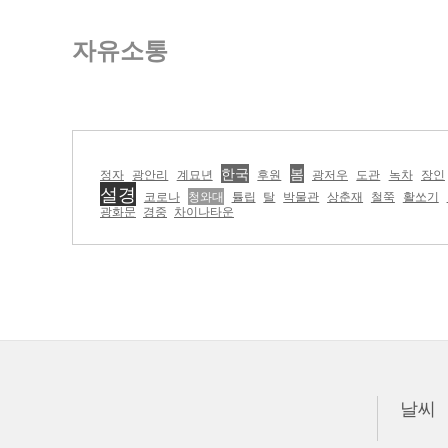
자유소통
한국
봄
정자
광안리
계묘년
후원
광저우
도관
녹차
장인
설경
코로나
청와대
튤립
탈
박물관
상춘재
철쭉
활쏘기
광화문
경중
차이나타운
날씨