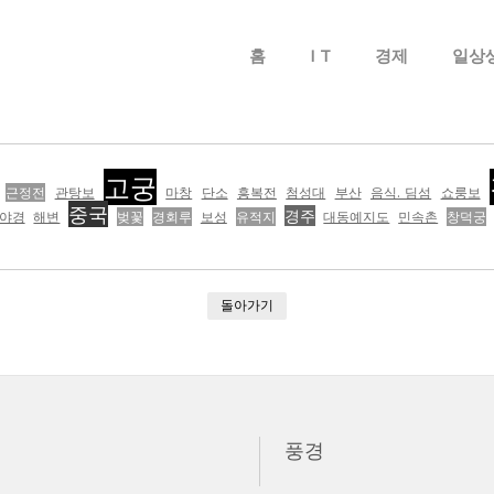
메뉴 건너뛰기
홈
I T
경제
일상
고궁
근정전
관탕보
마창
단소
흥복전
첨성대
부산
음식. 딤섬
쇼룽보
중국
경주
야경
해변
벚꽃
경회루
보성
유적지
대동예지도
민속촌
창덕궁
돌아가기
풍경