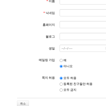
*
이름
*
닉네임
홈페이지
블로그
생일
메일링 가입
예
아니오
쪽지 허용
모두 허용
등록된 친구들만 허용
모두 금지
취소