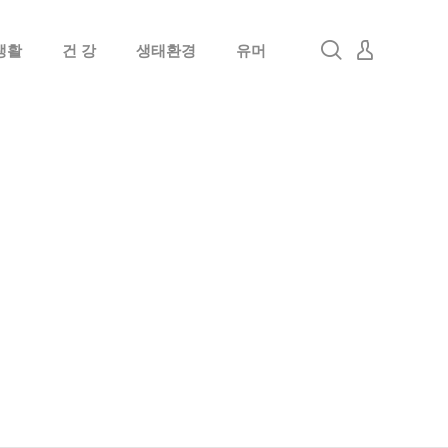
생활
건 강
생태환경
유머
로그인
회원가입