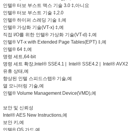
인텔® 터보 부스트 맥스 기술 3.0 ‡,아니요

인텔® 터보 부스트 기술 ‡,2.0

인텔® 하이퍼 스레딩 기술 ‡,예

인텔® 가상화 기술(VT-x) ‡,예

직접 I/O를 위한 인텔® 가상화 기술(VT-d) ‡,예

인텔® VT-x with Extended Page Tables(EPT) ‡,예

인텔® 64 ‡,예

명령 세트,64-bit

명령 세트 확장,Intel® SSE4.1 |  Intel® SSE4.2 |  Intel® AVX2

유휴 상태,예

향상된 인텔 스피드스텝® 기술,예

열 모니터링 기술,예

인텔® Volume Management Device(VMD),예

보안 및 신뢰성

Intel® AES New Instructions,예

보안 키,예

인텔® OS 가드,예
