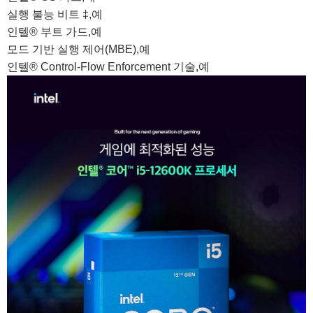
실행 불능 비트 ‡,예

인텔® 부트 가드,예

모드 기반 실행 제어(MBE),예

인텔® Control-Flow Enforcement 기술,예