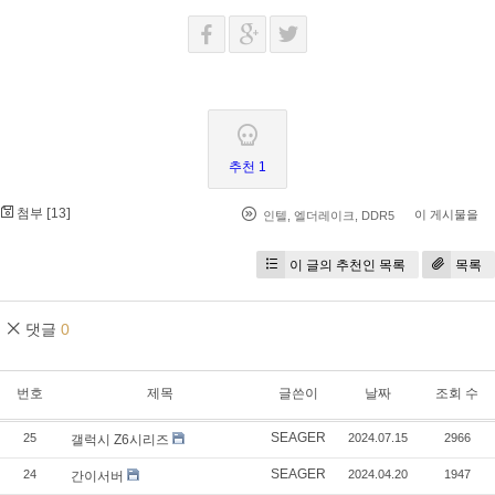
추천 1
첨부 [
]
13
이 게시물을
인텔
,
엘더레이크
,
DDR5
이 글의 추천인 목록
목록
댓글
0
번호
제목
글쓴이
날짜
조회 수
SEAGER
25
2024.07.15
2966
갤럭시 Z6시리즈
SEAGER
24
2024.04.20
1947
간이서버