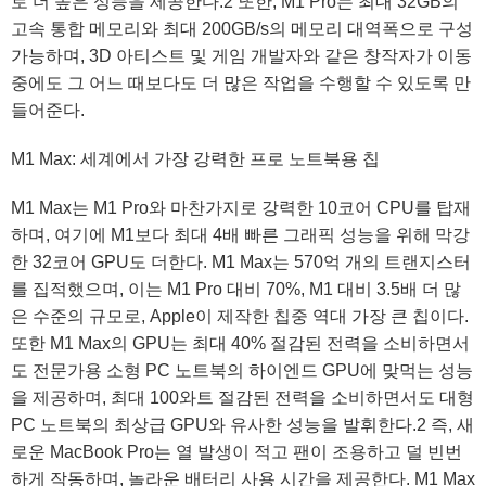
로 더 높은 성능을 제공한다.
2
또한, M1 Pro는 최대 32GB의
고속 통합 메모리와 최대 200GB/s의 메모리 대역폭으로 구성
가능하며, 3D 아티스트 및 게임 개발자와 같은 창작자가 이동
중에도 그 어느 때보다도 더 많은 작업을 수행할 수 있도록 만
들어준다.
M1 Max: 세계에서 가장 강력한 프로 노트북용 칩
M1 Max는 M1 Pro와 마찬가지로 강력한 10코어 CPU를 탑재
하며, 여기에 M1보다 최대 4배 빠른 그래픽 성능을 위해 막강
한 32코어 GPU도 더한다. M1 Max는 570억 개의 트랜지스터
를 집적했으며, 이는 M1 Pro 대비 70%, M1 대비 3.5배 더 많
은 수준의 규모로, Apple이 제작한 칩중 역대 가장 큰 칩이다.
또한 M1 Max의 GPU는 최대 40% 절감된 전력을 소비하면서
도 전문가용 소형 PC 노트북의 하이엔드 GPU에 맞먹는 성능
을 제공하며, 최대 100와트 절감된 전력을 소비하면서도 대형
PC 노트북의 최상급 GPU와 유사한 성능을 발휘한다.
2
즉, 새
로운 MacBook Pro는 열 발생이 적고 팬이 조용하고 덜 빈번
하게 작동하며, 놀라운 배터리 사용 시간을 제공한다. M1 Max