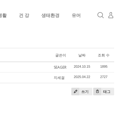
생활
건 강
생태환경
유머
로그인
회원가입
글쓴이
날짜
조회 수
SEAGER
2024.10.15
1895
지세걸
2025.04.22
2727
쓰기
태그