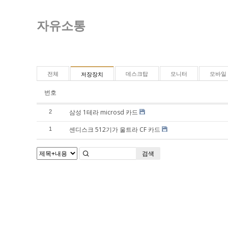
자유소통
전체
데스크탑
모니터
모바일
저장장치
번호
삼성 1테라 microsd 카드
2
센디스크 512기가 울트라 CF 카드
1
검색