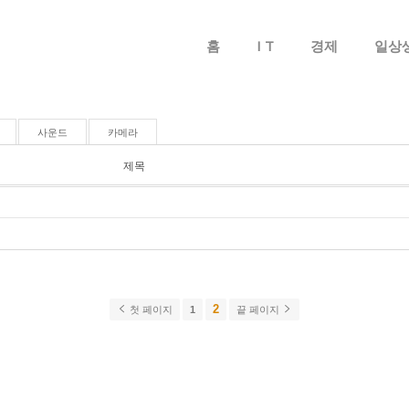
메뉴 건너뛰기
홈
I T
경제
일상
사운드
카메라
제목
2
첫 페이지
1
끝 페이지