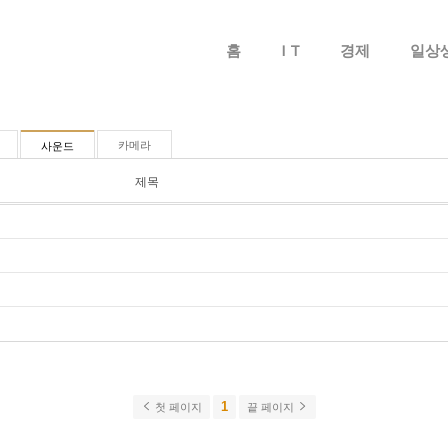
메뉴 건너뛰기
홈
I T
경제
일상
카메라
사운드
제목
1
첫 페이지
끝 페이지