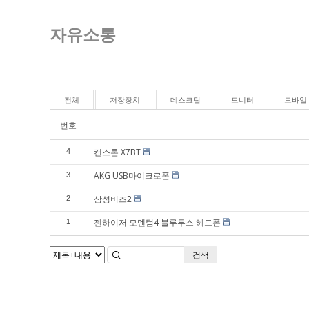
자유소통
전체
저장장치
데스크탑
모니터
모바일
번호
캔스톤 X7BT
4
AKG USB마이크로폰
3
삼성버즈2
2
젠하이저 모멘텀4 블루투스 헤드폰
1
검색