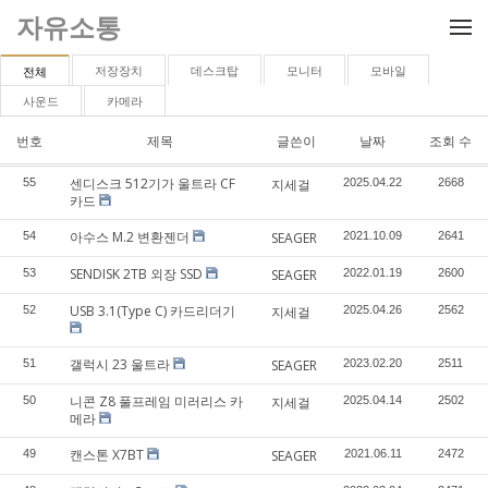
메뉴 건너뛰기
자유소통
저장장치
데스크탑
모니터
모바일
전체
사운드
카메라
번호
제목
글쓴이
날짜
조회 수
센디스크 512기가 울트라 CF
55
지세걸
2025.04.22
2668
카드
아수스 M.2 변환젠더
54
SEAGER
2021.10.09
2641
SENDISK 2TB 외장 SSD
53
SEAGER
2022.01.19
2600
USB 3.1(Type C) 카드리더기
52
지세걸
2025.04.26
2562
갤럭시 23 울트라
51
SEAGER
2023.02.20
2511
니콘 Z8 풀프레임 미러리스 카
50
지세걸
2025.04.14
2502
메라
캔스톤 X7BT
49
SEAGER
2021.06.11
2472