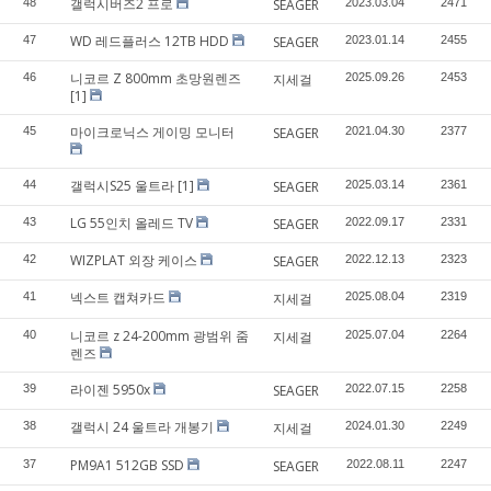
갤럭시버즈2 프로
48
SEAGER
2023.03.04
2471
WD 레드플러스 12TB HDD
47
SEAGER
2023.01.14
2455
니코르 Z 800mm 초망원렌즈
46
지세걸
2025.09.26
2453
[1]
마이크로닉스 게이밍 모니터
45
SEAGER
2021.04.30
2377
갤럭시S25 울트라
[1]
44
SEAGER
2025.03.14
2361
LG 55인치 올레드 TV
43
SEAGER
2022.09.17
2331
WIZPLAT 외장 케이스
42
SEAGER
2022.12.13
2323
넥스트 캡쳐카드
41
지세걸
2025.08.04
2319
니코르 z 24-200mm 광범위 줌
40
지세걸
2025.07.04
2264
렌즈
라이젠 5950x
39
SEAGER
2022.07.15
2258
갤럭시 24 울트라 개봉기
38
지세걸
2024.01.30
2249
PM9A1 512GB SSD
37
SEAGER
2022.08.11
2247