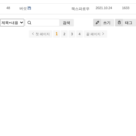
버섯
48
잭스파로우
2021.10.24
1633
검색
쓰기
태그
1
첫 페이지
2
3
4
끝 페이지