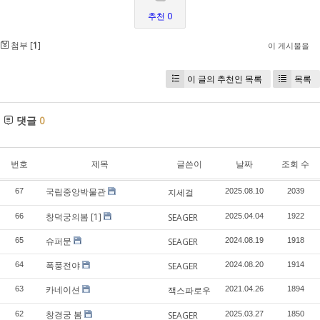
추천 0
첨부 [
1
]
이 게시물을
이 글의 추천인 목록
목록
댓글
0
번호
제목
글쓴이
날짜
조회 수
국립중앙박물관
67
지세걸
2025.08.10
2039
창덕궁의봄
[1]
66
SEAGER
2025.04.04
1922
슈퍼문
65
SEAGER
2024.08.19
1918
폭풍전야
64
SEAGER
2024.08.20
1914
카네이션
63
잭스파로우
2021.04.26
1894
창경궁 봄
62
SEAGER
2025.03.27
1850