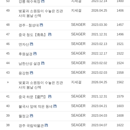
지세걸
50
2023.12.14
1400
강릉 해수욕장
지세걸
49
2026.04.25
1406
벚꽃과 소원등이 수놓은 진관
사의 봄날 산책
SEAGER
48
2023.03.30
1457
경주 - 첨성대
SEAGER
47
2021.12.31
1496
중국 청도【青島】
SEAGER
46
2023.02.13
1521
연자산
SEAGER
45
2022.12.17
1522
후원설경
SEAGER
44
2023.02.02
1524
남한산성 설경
SEAGER
43
2023.02.03
1558
용강현
지세걸
»
2026.04.25
1562
벚꽃과 소원등이 수놓은 진관
사의 봄날 산책
SEAGER
41
2021.12.31
1579
중국 하문【廈門】
SEAGER
40
2023.04.21
1603
불국사 앞에 작은 동네
SEAGER
39
2023.04.03
1608
월정교
SEAGER
38
2023.04.07
1622
경주 국립박물관