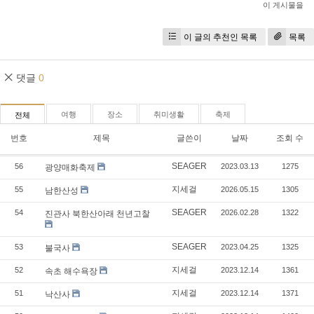
이 게시물을
이 글의 추천인 목록
목록
댓글
0
여행
장소
취미생활
축제
전체
번호
제목
글쓴이
날짜
조회 수
SEAGER
56
2023.03.13
1275
광양매화축제
지세걸
55
2026.05.15
1305
남한산성
SEAGER
54
2026.02.28
1322
진관사 북한산아래 천년고찰
SEAGER
53
2023.04.25
1325
불국사
지세걸
52
2023.12.14
1361
속초 해수욕장
지세걸
51
2023.12.14
1371
낙산사