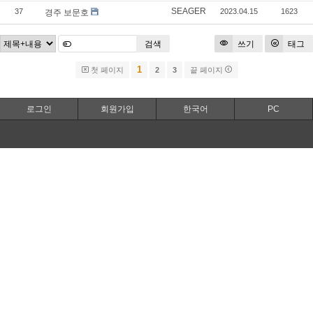
SEAGER
37
2023.04.15
1623
경주 보문호
검색
쓰기
태그
1
첫 페이지
2
3
끝 페이지
로그인
회원가입
한국어
PC