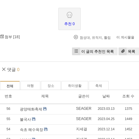
추천 0
첨부 [
]
18
이 게시물을
첨성대
,
유적지
,
튤립
이 글의 추천인 목록
목록
댓글
0
여행
장소
취미생활
축제
전체
번호
제목
글쓴이
날짜
조회 수
SEAGER
56
2023.03.13
1375
광양매화축제
SEAGER
55
2023.04.25
1449
불국사
지세걸
54
2023.12.14
1452
속초 해수욕장