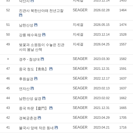
지세걸
53
2023.12.14
1453
낙산사
SEAGER
52
2026.02.28
1464
진관사 북한산아래 천년고찰
지세걸
51
2026.05.15
1474
남한산성
지세걸
50
2023.12.14
1528
강릉 해수욕장
지세걸
49
2026.04.25
1557
벚꽃과 소원등이 수놓은 진관
사의 봄날 산책
SEAGER
»
2023.03.30
1582
경주 - 첨성대
SEAGER
47
2021.12.31
1591
중국 청도【青島】
SEAGER
46
2022.12.17
1637
후원설경
SEAGER
45
2023.02.13
1637
연자산
SEAGER
44
2023.02.02
1662
남한산성 설경
SEAGER
43
2021.12.31
1665
중국 하문【廈門】
SEAGER
42
2023.04.29
1705
경복궁춘경
SEAGER
41
2023.04.21
1716
불국사 앞에 작은 동네