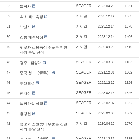
SEAGER
53
2023.04.25
1331
불국사
지세걸
52
2023.12.14
1363
속초 해수욕장
지세걸
51
2023.12.14
1378
낙산사
지세걸
50
2023.12.14
1406
강릉 해수욕장
지세걸
49
2026.04.25
1410
벚꽃과 소원등이 수놓은 진관
사의 봄날 산책
SEAGER
48
2023.03.30
1463
경주 - 첨성대
SEAGER
47
2021.12.31
1502
중국 청도【青島】
SEAGER
46
2022.12.17
1526
후원설경
SEAGER
45
2023.02.13
1526
연자산
SEAGER
44
2023.02.02
1532
남한산성 설경
SEAGER
43
2023.02.03
1569
용강현
지세걸
42
2026.04.25
1570
벚꽃과 소원등이 수놓은 진관
사의 봄날 산책
SEAGER
41
2021.12.31
1585