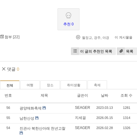
추천 0
첨부 [
]
22
이 게시물을
월정교
,
경주
,
야경
이 글의 추천인 목록
목록
댓글
0
여행
장소
취미생활
축제
전체
번호
제목
글쓴이
날짜
조회 수
SEAGER
56
2023.03.13
1281
광양매화축제
지세걸
55
2026.05.15
1314
남한산성
SEAGER
54
2026.02.28
1326
진관사 북한산아래 천년고찰