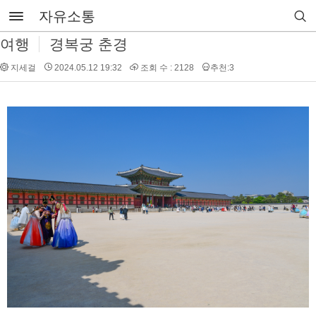
자유소통
여행
경복궁 춘경
지세걸
2024.05.12 19:32
조회 수 : 2128
추천:3