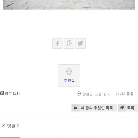
추천 1
첨부 [
]
21
이 게시물을
창경궁
,
고궁
,
한국
이 글의 추천인 목록
목록
댓글
0