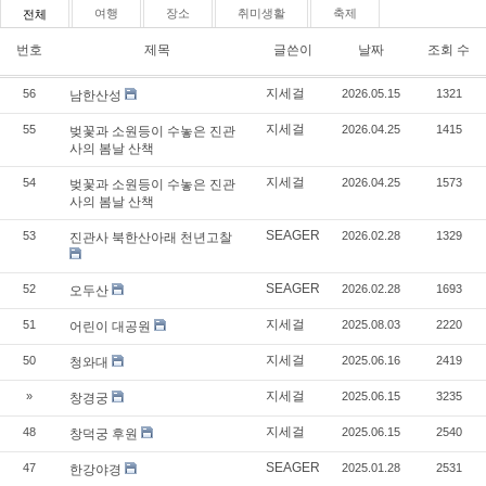
여행
장소
취미생활
축제
전체
번호
제목
글쓴이
날짜
조회 수
지세걸
56
2026.05.15
1321
남한산성
지세걸
55
2026.04.25
1415
벚꽃과 소원등이 수놓은 진관
사의 봄날 산책
지세걸
54
2026.04.25
1573
벚꽃과 소원등이 수놓은 진관
사의 봄날 산책
SEAGER
53
2026.02.28
1329
진관사 북한산아래 천년고찰
SEAGER
52
2026.02.28
1693
오두산
지세걸
51
2025.08.03
2220
어린이 대공원
지세걸
50
2025.06.16
2419
청와대
지세걸
»
2025.06.15
3235
창경궁
지세걸
48
2025.06.15
2540
창덕궁 후원
SEAGER
47
2025.01.28
2531
한강야경