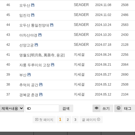
SEAGER
46
2024.11.08
2508
오두산
SEAGER
45
2024.11.02
2486
임진각
SEAGER
44
2024.10.24
2583
오두산 통일전망대
SEAGER
43
2024.10.20
2430
아차산야경
SEAGER
42
2024.07.18
2128
선양고궁
지세걸
41
2024.06.24
2256
명월도[明月島, 萬善寺, 용궁]
지세걸
40
2024.06.21
2064
자룽 두루미의 고장
지세걸
39
2024.05.27
2690
부산
지세걸
38
2024.05.12
2508
추억의 공간
지세걸
37
2024.05.12
2104
경복궁 춘경
검색
쓰기
태그
1
첫 페이지
2
3
끝 페이지