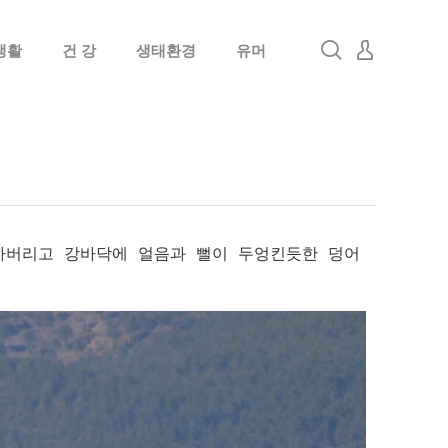
생활
건 강
생태환경
유머
로그인
회원가입
아버리고 강바닥에 얼음과 뻘이 두엉킨듯한 덩어