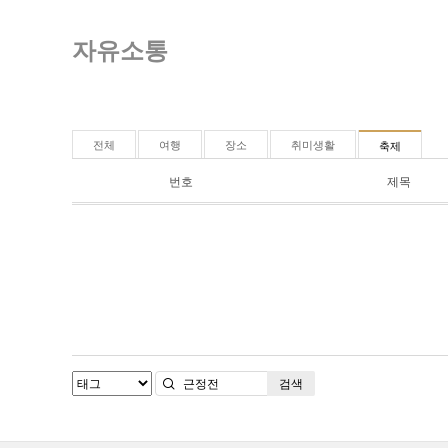
자유소통
전체
여행
장소
취미생활
축제
번호
제목
검색