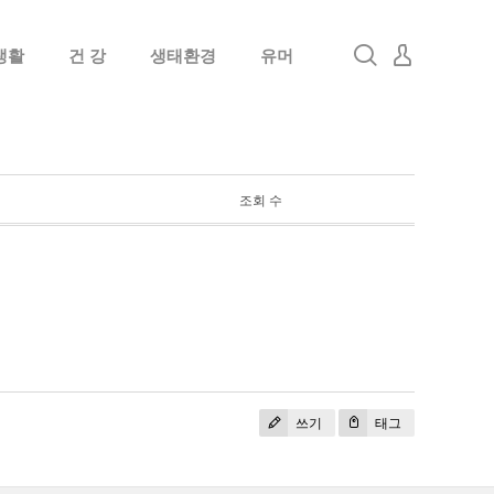
생활
건 강
생태환경
유머
로그인
회원가입
조회 수
쓰기
태그