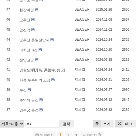
창덕궁 후원
SEAGER
47
2025.01.28
2650
한강야경
SEAGER
46
2024.11.08
2657
오두산
SEAGER
45
2024.11.02
2606
임진각
SEAGER
44
2024.10.24
2728
오두산 통일전망대
SEAGER
43
2024.10.20
2560
아차산야경
SEAGER
42
2024.07.18
2262
선양고궁
지세걸
41
2024.06.24
2411
명월도[明月島, 萬善寺, 용궁]
지세걸
40
2024.06.21
2202
자룽 두루미의 고장
지세걸
39
2024.05.27
2960
부산
지세걸
38
2024.05.12
2642
추억의 공간
지세걸
37
2024.05.12
2259
경복궁 춘경
검색
쓰기
태그
1
첫 페이지
2
3
끝 페이지