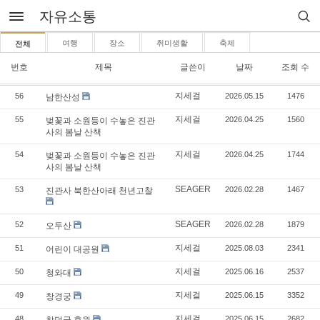
자유소통
여행
장소
취미생활
축제
전체
번호
제목
글쓴이
날짜
조회 수
지세걸
56
2026.05.15
1476
남한산성
지세걸
55
2026.04.25
1560
벚꽃과 소원등이 수놓은 진관
사의 봄날 산책
지세걸
54
2026.04.25
1744
벚꽃과 소원등이 수놓은 진관
사의 봄날 산책
SEAGER
53
2026.02.28
1467
진관사 북한산아래 천년고찰
SEAGER
52
2026.02.28
1879
오두산
지세걸
51
2025.08.03
2341
어린이 대공원
지세걸
50
2025.06.16
2537
청와대
지세걸
49
2025.06.15
3352
창경궁
지세걸
48
2025.06.15
2682