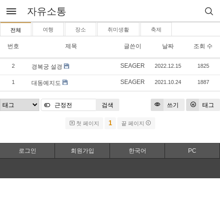
자유소통
여행
장소
취미생활
축제
전체
번호
제목
글쓴이
날짜
조회 수
SEAGER
2
2022.12.15
1825
경복궁 설경
SEAGER
1
2021.10.24
1887
대동예지도
검색
쓰기
태그
1
첫 페이지
끝 페이지
로그인
회원가입
한국어
PC