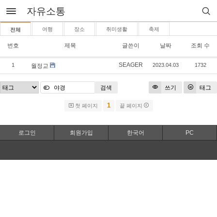
자유소통
여행
장소
취미생활
축제
전체
번호
제목
글쓴이
날짜
조회 수
SEAGER
1
2023.04.03
1732
월정교
검색
쓰기
태그
1
첫 페이지
끝 페이지
로그인
회원가입
한국어
PC