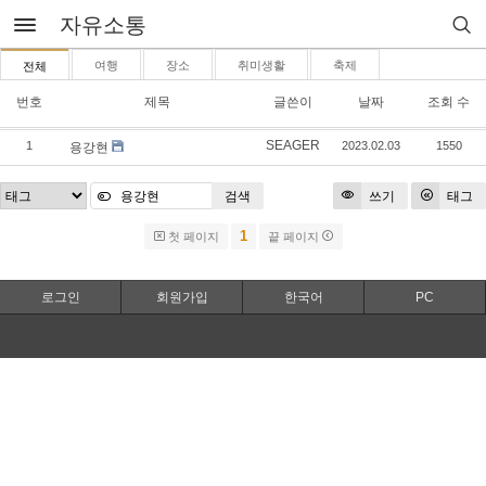
자유소통
여행
장소
취미생활
축제
전체
번호
제목
글쓴이
날짜
조회 수
SEAGER
1
2023.02.03
1550
용강현
검색
쓰기
태그
1
첫 페이지
끝 페이지
로그인
회원가입
한국어
PC