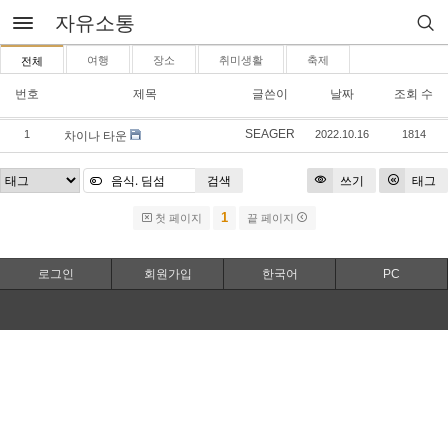
자유소통
여행
장소
취미생활
축제
전체
번호
제목
글쓴이
날짜
조회 수
SEAGER
1
2022.10.16
1814
차이나 타운
검색
쓰기
태그
1
첫 페이지
끝 페이지
로그인
회원가입
한국어
PC