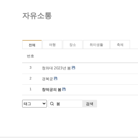
자유소통
여행
장소
취미생활
축제
전체
번호
청와대 2023년 봄
3
경복궁
2
창덕궁의 봄
1
검색