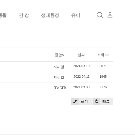
생활
건 강
생태환경
유머
로그인
회원가입
글쓴이
날짜
조회 수
지세걸
2024.03.10
3071
지세걸
2022.04.11
1945
SEAGER
2021.03.30
2176
쓰기
태그