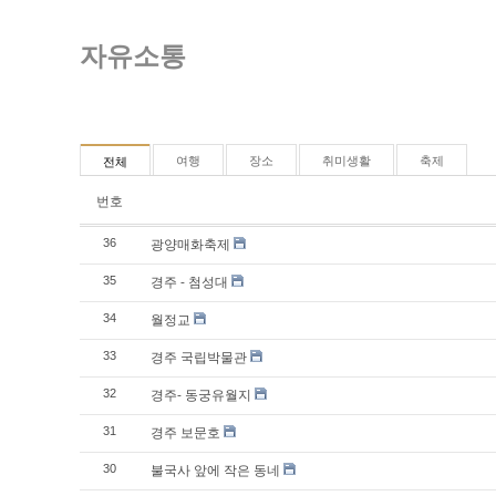
자유소통
여행
장소
취미생활
축제
전체
번호
광양매화축제
36
경주 - 첨성대
35
월정교
34
경주 국립박물관
33
경주- 동궁유월지
32
경주 보문호
31
불국사 앞에 작은 동네
30