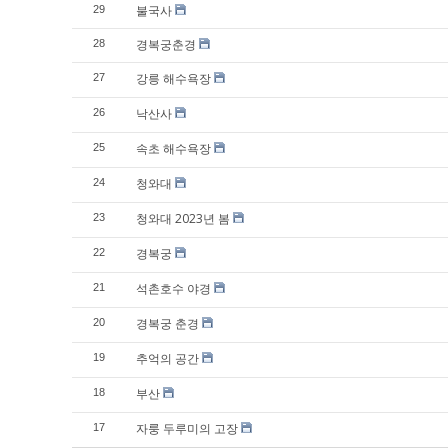
불국사
29
경복궁춘경
28
강릉 해수욕장
27
낙산사
26
속초 해수욕장
25
청와대
24
청와대 2023년 봄
23
경복궁
22
석촌호수 야경
21
경복궁 춘경
20
추억의 공간
19
부산
18
자룽 두루미의 고장
17