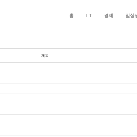
메뉴 건너뛰기
홈
I T
경제
일상
제목