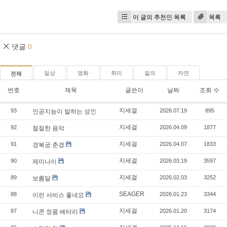
이 글의 추천인 목록
목록
댓글
0
일상
영화
취미
질의
자연
전체
번호
제목
글쓴이
날짜
조회 수
지세걸
93
2026.07.19
895
인공지능이 말하는 성인
지세걸
92
2026.04.09
1877
절절한 음악
지세걸
91
2026.04.07
1833
경복궁 춘경
지세걸
90
2026.03.19
3597
제미나이
지세걸
89
2026.02.03
3252
보름달
SEAGER
88
2026.01.23
3344
이런 서비스 좋네요
지세걸
87
2026.01.20
3174
니콘 정품 베터리