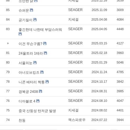
지세걸
86
2025.12.16
3039
소만한 닭
SEAGER
85
2025.11.09
3009
슈퍼문
지세걸
84
2025.04.08
4084
공기질이
SEAGER
83
2025.04.05
4448
좋긴한데 나한테 부담스러워
SEAGER
»
2025.03.15
4127
이건 무슨구름?
SEAGER
81
2025.02.18
3960
24울트라 1테라
SEAGER
80
2025.01.29
5046
서울의눈
SEAGER
79
2024.11.24
4785
아너오브킹즈
SEAGER
78
2024.10.17
3842
니콘 배터리 짝퉁
SEAGER
77
2024.08.31
3985
경복궁 2408
SEAGER
76
2024.08.10
4047
디아블로 4
지세걸
75
2024.08.02
4401
중국 산둥성 탄저균 발생
잭스파로우
74
2024.07.22
3944
천둥