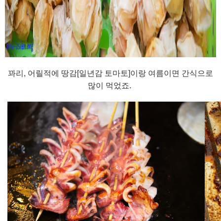
꽈리, 어릴적에 땅감[일년감 토마토]이랑 여름이면 간식으로
많이 먹었죠.