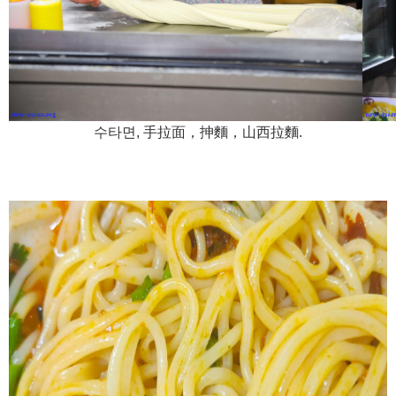
수타면, 手拉面，抻麵，山西拉麵.