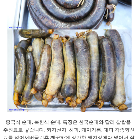
중국식 순대, 북한식 순대. 특징은 한국순대와 달리 찹쌀을
주원료로 넣습니다. 되지선지, 허파, 돼지기름, 대파 각종향신
료를 섞어서버물린후 깨끗하게 장만한 돼지장에다 넣어서 삶