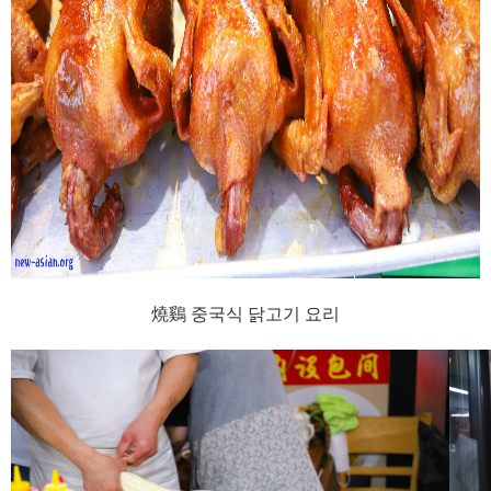
燒鷄 중국식 닭고기 요리