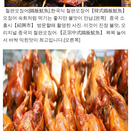
철판오징어[鐵板魷魚],한국식 철판오징어【韓式鐵板魷魚】
오징어 숙회처럼 먹기는 좋지만 불맛이 안남.[왼쪽] 중국 소
흥시【紹興市】 방문할때 촬영한 사진. 이것이 진정 불맛, 오
리지널 중국의 철판오징어.【正宗中式鐵板魷魚】 꽉꽉 눌어
서 바싹 익힌맛이 최고입니다.[오른쪽]