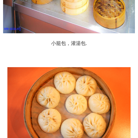
小籠包，灌湯包.