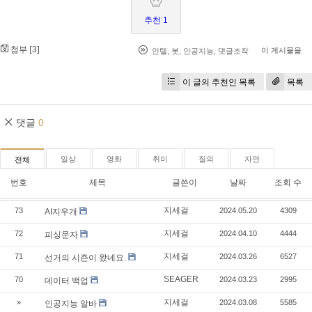
추천 1
첨부 [
]
3
이 게시물을
인텔
,
봇
,
인공지능
,
댓글조작
이 글의 추천인 목록
목록
댓글
0
일상
영화
취미
질의
자연
전체
번호
제목
글쓴이
날짜
조회 수
지세걸
73
2024.05.20
4309
AI지우개
지세걸
72
2024.04.10
4444
피싱문자
지세걸
71
2024.03.26
6527
선거의 시즌이 왔네요.
SEAGER
70
2024.03.23
2995
데이터 백업
지세걸
»
2024.03.08
5585
인공지능 알바