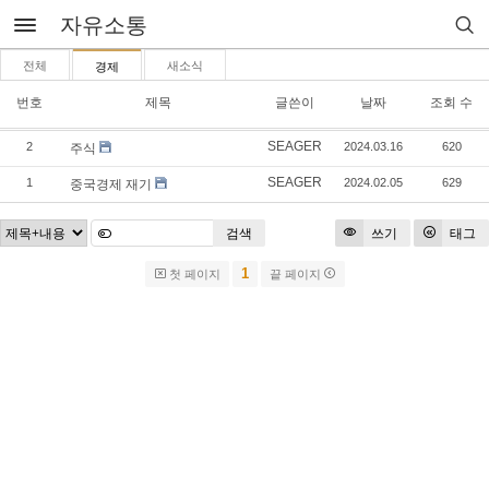
자유소통
전체
새소식
경제
번호
제목
글쓴이
날짜
조회 수
SEAGER
2
2024.03.16
620
주식
SEAGER
1
2024.02.05
629
중국경제 재기
검색
쓰기
태그
1
첫 페이지
끝 페이지