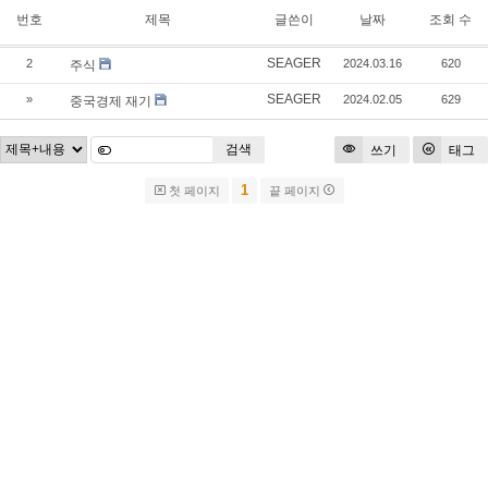
번호
제목
글쓴이
날짜
조회 수
SEAGER
2
2024.03.16
620
주식
SEAGER
»
2024.02.05
629
중국경제 재기
검색
쓰기
태그
1
첫 페이지
끝 페이지