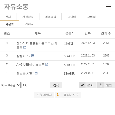
메뉴 건너뛰기
자유소통
전체
저장장치
데스크탑
모니터
모바일
카메라
사운드
번호
제목
글쓴이
날짜
조회 수
젠하이저 모멘텀4 블루투스 헤
4
지세걸
2022.12.03
2961
드폰
삼성버즈2
3
SEAGER
2022.11.03
2305
AKG USB마이크로폰
2
SEAGER
2022.11.01
1694
캔스톤 X7BT
1
SEAGER
2021.06.11
2543
검색
쓰기
태그
1
첫 페이지
끝 페이지