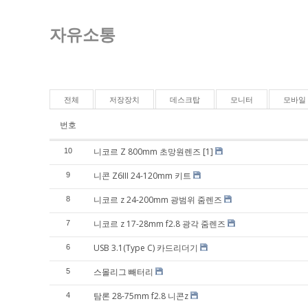
자유소통
전체
저장장치
데스크탑
모니터
모바일
번호
니코르 Z 800mm 초망원렌즈
[1]
10
니콘 Z6III 24-120mm 키트
9
니코르 z 24-200mm 광범위 줌렌즈
8
니코르 z 17-28mm f2.8 광각 줌렌즈
7
USB 3.1(Type C) 카드리더기
6
스몰리그 빼터리
5
탐론 28-75mm f2.8 니콘z
4