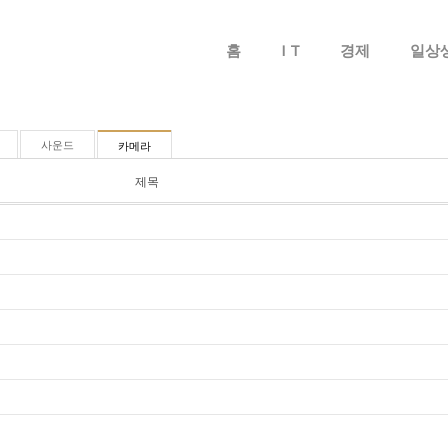
메뉴 건너뛰기
홈
I T
경제
일상
사운드
카메라
제목