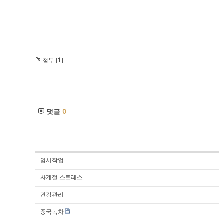
첨부 [
1
]
댓글
0
임시작업
사계절 스트레스
건강관리
중국녹차