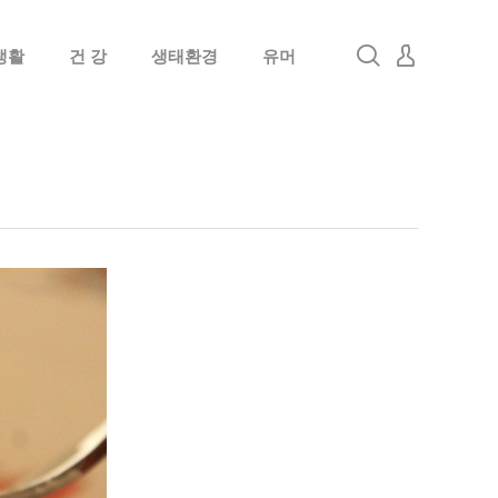
생활
건 강
생태환경
유머
로그인
회원가입