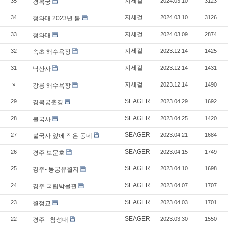
지세걸
35
2024.03.10
3123
경복궁
지세걸
34
2024.03.10
3126
청와대 2023년 봄
지세걸
33
2024.03.09
2874
청와대
지세걸
32
2023.12.14
1425
속초 해수욕장
지세걸
31
2023.12.14
1431
낙산사
지세걸
»
2023.12.14
1490
강릉 해수욕장
SEAGER
29
2023.04.29
1692
경복궁춘경
SEAGER
28
2023.04.25
1420
불국사
SEAGER
27
2023.04.21
1684
불국사 앞에 작은 동네
SEAGER
26
2023.04.15
1749
경주 보문호
SEAGER
25
2023.04.10
1698
경주- 동궁유월지
SEAGER
24
2023.04.07
1707
경주 국립박물관
SEAGER
23
2023.04.03
1701
월정교
SEAGER
22
2023.03.30
1550
경주 - 첨성대