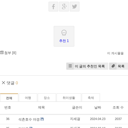
추천 1
첨부 [
]
8
이 게시물을
이 글의 추천인 목록
목록
댓글
0
여행
장소
취미생활
축제
전체
번호
제목
글쓴이
날짜
조회 수
지세걸
36
2024.04.23
2037
석촌호수 야경