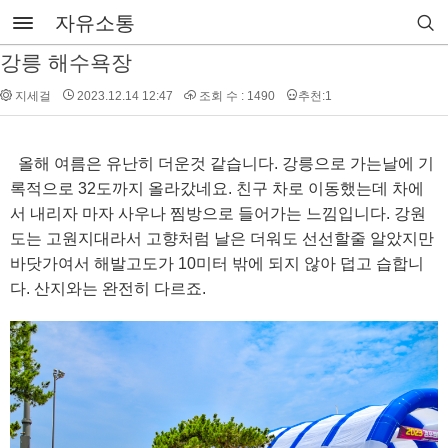
자유소통
강릉 해수욕장
지세걸
2023.12.14 12:47
조회 수 : 1490
추천:1
올해 여름은 유난히 더운것 같습니다. 강릉으로 가는날에 기
록적으로 32도까지 올라갔네요. 친구 차로 이동했는데 차에
서 내리자 마자 사우나 찜방으로 들어가는 느낌입니다. 강원
도는 고원지대라서 고향처럼 날은 더워도 선선할줄 알았지만
바닷가여서 해발고도가 10미터 밖에 되지 않아 덥고 습합니
다. 산지와는 완전히 다르죠.