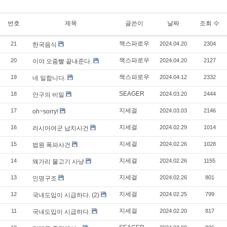
번호
제목
글쓴이
날짜
조회 수
잭스파로우
21
2024.04.20
2304
한국음식
잭스파로우
20
2024.04.20
2127
이야 오줌빨 끝내준다.
잭스파로우
19
2024.04.12
2332
네 일합니다.
SEAGER
18
2024.03.20
2444
안구의 비밀
지세걸
17
2024.03.03
2146
oh~sorry!
지세걸
16
2024.02.29
1014
러시아여군 납치사건
지세걸
15
2024.02.26
1028
법원 폭파사건
지세걸
14
2024.02.26
1155
왜가리 물고기 사냥
지세걸
13
2024.02.26
801
인명구조
지세걸
12
2024.02.25
799
국내도입이 시급하다. (2)
지세걸
11
2024.02.20
817
국내도입이 시급하다.