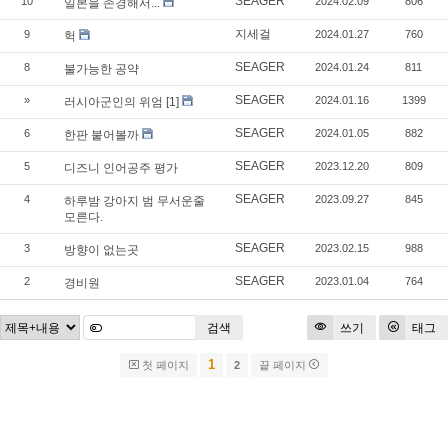
SEAGER
10
2024.02.09
806
일본을 존경해서...
지세걸
9
2024.01.27
760
헉
SEAGER
8
2024.01.24
811
불가능한 공약
SEAGER
»
2024.01.16
1399
러시아군인의 위엄
[1]
SEAGER
6
2024.01.05
882
한판 붙어볼까
SEAGER
5
2023.12.20
809
디즈니 인어공주 평가
SEAGER
4
2023.09.27
845
하루밤 강아지 범 무서운줄
모른다.
SEAGER
3
2023.02.15
988
방향이 없는곳
SEAGER
2
2023.01.04
764
경비원
검색
쓰기
태그
1
첫 페이지
2
끝 페이지