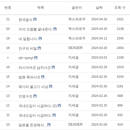
번호
제목
글쓴이
날짜
조회 수
잭스파로우
21
2024.04.20
2321
한국음식
잭스파로우
20
2024.04.20
2138
이야 오줌빨 끝내준다.
잭스파로우
19
2024.04.12
2345
네 일합니다.
SEAGER
18
2024.03.20
2454
안구의 비밀
지세걸
»
2024.03.03
2158
oh~sorry!
지세걸
16
2024.02.29
1019
러시아여군 납치사건
지세걸
15
2024.02.26
1034
법원 폭파사건
지세걸
14
2024.02.26
1181
왜가리 물고기 사냥
지세걸
13
2024.02.26
808
인명구조
지세걸
12
2024.02.25
806
국내도입이 시급하다. (2)
지세걸
11
2024.02.20
832
국내도입이 시급하다.
SEAGER
10
2024.02.09
819
일본을 존경해서...