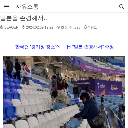
자유소통
일본을 존경해서...
SEAGER
2024.02.09 19:22
조회 수 : 828
추천:1
한국팬 ‘경기장 청소’에… 日 “일본 존경해서” 주장