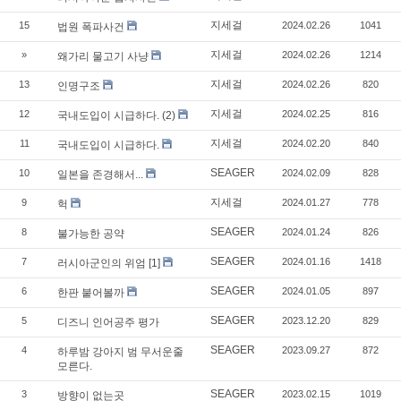
지세걸
15
2024.02.26
1041
법원 폭파사건
지세걸
»
2024.02.26
1214
왜가리 물고기 사냥
지세걸
13
2024.02.26
820
인명구조
지세걸
12
2024.02.25
816
국내도입이 시급하다. (2)
지세걸
11
2024.02.20
840
국내도입이 시급하다.
SEAGER
10
2024.02.09
828
일본을 존경해서...
지세걸
9
2024.01.27
778
헉
SEAGER
8
2024.01.24
826
불가능한 공약
SEAGER
7
2024.01.16
1418
러시아군인의 위엄
[1]
SEAGER
6
2024.01.05
897
한판 붙어볼까
SEAGER
5
2023.12.20
829
디즈니 인어공주 평가
SEAGER
4
2023.09.27
872
하루밤 강아지 범 무서운줄
모른다.
SEAGER
3
2023.02.15
1019
방향이 없는곳