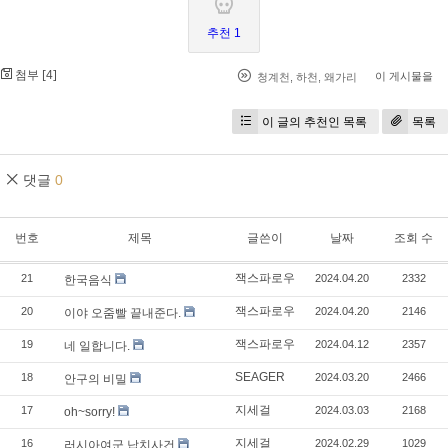
추천 1
첨부 [
]
4
이 게시물을
청계천
,
하천
,
왜가리
이 글의 추천인 목록
목록
댓글
0
번호
제목
글쓴이
날짜
조회 수
잭스파로우
21
2024.04.20
2332
한국음식
잭스파로우
20
2024.04.20
2146
이야 오줌빨 끝내준다.
잭스파로우
19
2024.04.12
2357
네 일합니다.
SEAGER
18
2024.03.20
2466
안구의 비밀
지세걸
17
2024.03.03
2168
oh~sorry!
지세걸
16
2024.02.29
1029
러시아여군 납치사건