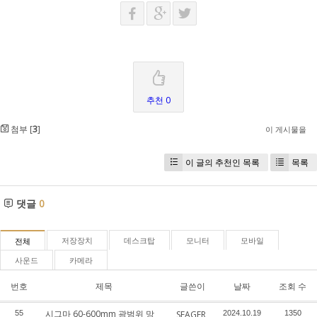
추천 0
첨부 [
3
]
이 게시물을
이 글의 추천인 목록
목록
댓글
0
저장장치
데스크탑
모니터
모바일
전체
사운드
카메라
번호
제목
글쓴이
날짜
조회 수
시그마 60-600mm 광범위 망
55
SEAGER
2024.10.19
1350