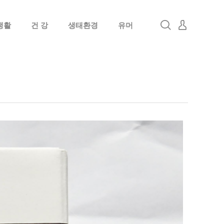
생활
건 강
생태환경
유머
로그인
회원가입