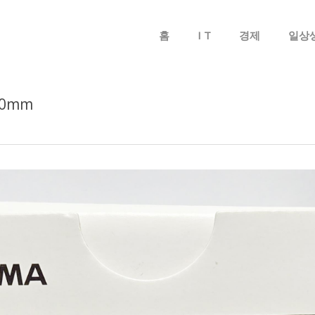
메뉴 건너뛰기
홈
I T
경제
일상
600mm